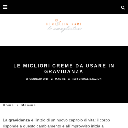
LE MIGLIORI CREME DA USARE IN
GRAVIDANZA
28 GENNAIO 2019
MAMME
4538 VISUALIZZAZIONI
Home
Mamme
La
gravidanza
è l’inizio di un nuovo capitolo di vita: il corpo
risponde a questo cambiamento e all’improvviso inizia a