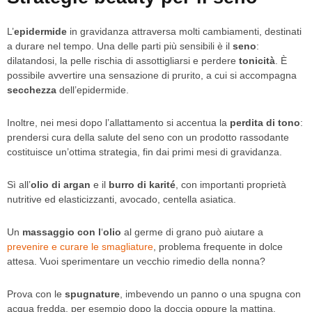
L’
epidermide
in gravidanza attraversa molti cambiamenti, destinati
a durare nel tempo. Una delle parti più sensibili è il
seno
:
dilatandosi, la pelle rischia di assottigliarsi e perdere
tonicità
. È
possibile avvertire una sensazione di prurito, a cui si accompagna
secchezza
dell’epidermide.
Inoltre, nei mesi dopo l’allattamento si accentua la
perdita di tono
:
prendersi cura della salute del seno con un prodotto rassodante
costituisce un’ottima strategia, fin dai primi mesi di gravidanza.
Sì all’
olio di argan
e il
burro di karité
, con importanti proprietà
nutritive ed elasticizzanti, avocado, centella asiatica.
Un
massaggio con l
‘
olio
al germe di grano può aiutare a
prevenire e curare le smagliature
, problema frequente in dolce
attesa. Vuoi sperimentare un vecchio rimedio della nonna?
Prova con le
spugnature
, imbevendo un panno o una spugna con
acqua fredda, per esempio dopo la doccia oppure la mattina,