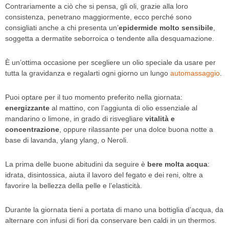
Contrariamente a ciò che si pensa, gli oli, grazie alla loro
consistenza, penetrano maggiormente, ecco perché sono
consigliati anche a chi presenta un’
epidermide molto sensibile
,
soggetta a dermatite seborroica o tendente alla desquamazione.
È un’ottima occasione per scegliere un olio speciale da usare per
tutta la gravidanza e regalarti ogni giorno un lungo
automassaggio
.
Puoi optare per il tuo momento preferito nella giornata:
energizzante
al mattino, con l’aggiunta di olio essenziale al
mandarino o limone, in grado di risvegliare
vitalità e
concentrazione
, oppure rilassante per una dolce buona notte a
base di lavanda, ylang ylang, o Neroli.
La prima delle buone abitudini da seguire è
bere molta acqua
:
idrata, disintossica, aiuta il lavoro del fegato e dei reni, oltre a
favorire la bellezza della pelle e l’elasticità.
Durante la giornata tieni a portata di mano una bottiglia d’acqua, da
alternare con infusi di fiori da conservare ben caldi in un thermos.