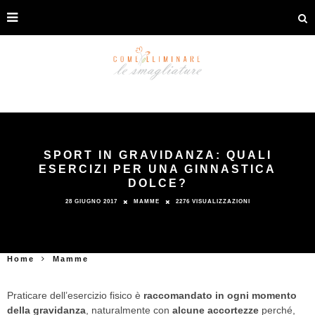
SPORT IN GRAVIDANZA: QUALI
ESERCIZI PER UNA GINNASTICA
DOLCE?
28 GIUGNO 2017
MAMME
2276 VISUALIZZAZIONI
Home
Mamme
Praticare dell’esercizio fisico è
raccomandato in ogni momento
della gravidanza
, naturalmente con
alcune accortezze
perché,